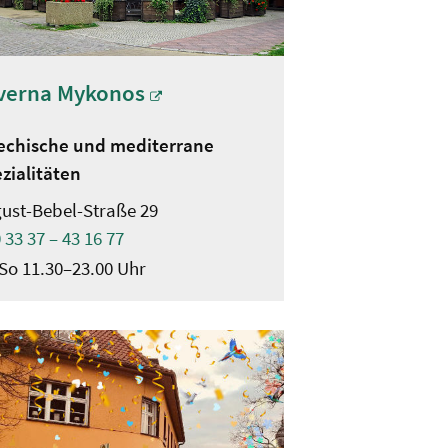
verna Mykonos
echische und mediterrane
zialitäten
ust-Bebel-Straße 29
 33 37 – 43 16 77
So 11.30–23.00 Uhr