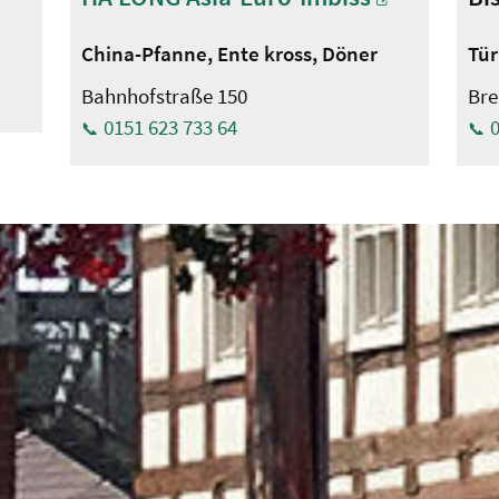
China-Pfanne, Ente kross, Döner
Tür
Bahnhofstraße 150
Bre
0151 623 733 64
0