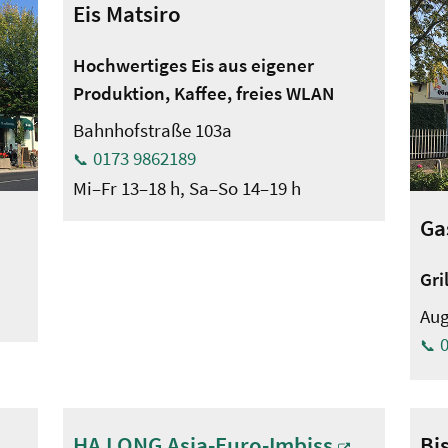
Eis Matsiro
Hochwertiges Eis aus eigener
Produktion, Kaffee, freies WLAN
Bahnhofstraße 103a
0173 9862189
Mi–Fr 13–18 h, Sa–So 14–19 h
Ga
Gri
Aug
0
HA LONG Asia-Euro-Imbiss
Bi