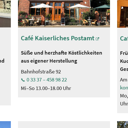
Café Kaiserliches Postamt
Ca
Süße und herzhafte Köstlichkeiten
Frü
nd
aus eigener Herstellung
Kuc
Ge
Bahnhofstraße 92
0 33 37 – 458 98 22
Am 
kon
Mi–So 13.00–18.00 Uhr
Mo,
Uh