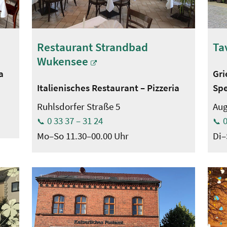
Restaurant Strandbad
Ta
Wukensee
a
Gri
Italienisches Restaurant – Pizzeria
Spe
Ruhlsdorfer Straße 5
Aug
0 33 37 – 31 24
0
Mo–So 11.30–00.00 Uhr
Di–